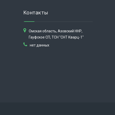
Контакты
Омская область, Азовский ННР,
Гауфское СП, ТСН "СНТ Кварц-1"
нет данных